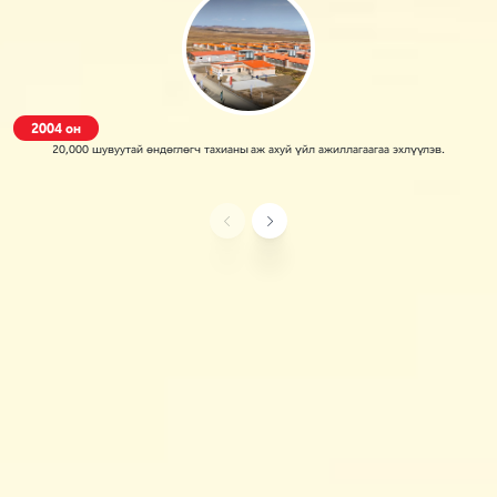
2004 он
20,000 шувуутай өндөглөгч тахианы аж ахуй үйл ажиллагаагаа эхлүүлэв.