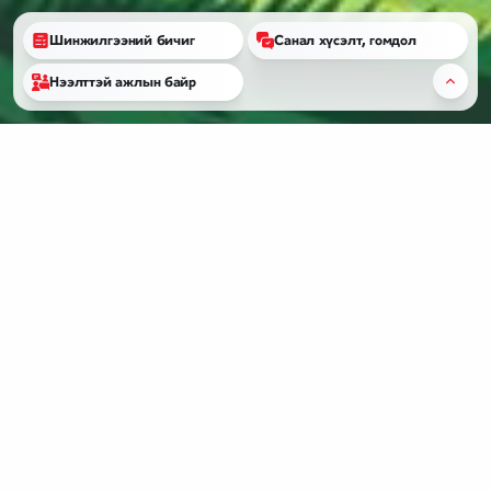
Шинжилгээний бичиг
Санал хүсэлт, гомдол
Нээлттэй ажлын байр
2004 ОНООС ХОЙШ
Бидний тухай
“Түмэн шувуут” ХК нь 2004 онд Шувуун фабрикт, өнөөгийн Хан-Уул дүүргийн 13-р
хороо, Туул тосгонд үүсгэн байгуулагдсан.
Өдгөө тус компани нь:
Нэг удаад 460 мянга гаруй ширхэг үржлийн өндөг дарах хүчин чадалтай
инкубаторын цех,
300 мянган дэгдээхэй бойжуулах, жилд 250.0 сая ширхэг өндөг үйлдвэрлэх хүчин
чадал бүхий, нийт 1.3 сая өндөглөгч тахиатай 3 шувууны аж ахуй,
Шувууны сангасыг боловсруулан компост бордоо үйлдвэрлэдэг органик бордооны
үйлдвэр,
Жилд 63.0 тонн тахиа болон малын тэжээл үйлдвэрлэх бүрэн автомат, орчин
үеийн техник, технологи бүхий тэжээлийн үйлдвэр.
“Түмэн шувуут” ХК нь инновац, дэвшилтэт технологийг нэвтрүүлэн, хөдөө аж ахуйн
салбарт тогтвортой, үр ашигтай үйл ажиллагаа явуулсаар байна.