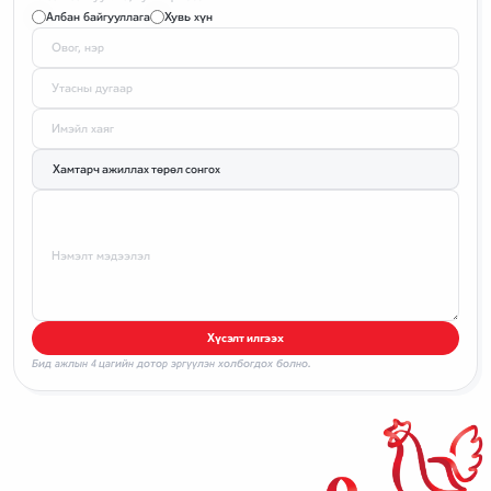
Албан байгууллага
Хувь хүн
Овог, нэр
Утасны дугаар
Имэйл хаяг
Нэмэлт мэдээлэл
Хүсэлт илгээх
Бид ажлын 4 цагийн дотор эргүүлэн холбогдох болно.