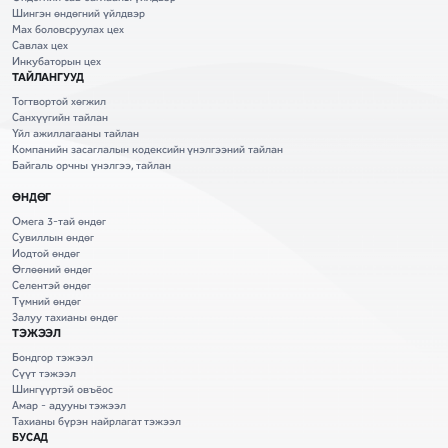
Шингэн өндөгний үйлдвэр
Мах боловсруулах цех
Савлах цех
Инкубаторын цех
ТАЙЛАНГУУД
Тогтвортой хөгжил
Санхүүгийн тайлан
Үйл ажиллагааны тайлан
Компанийн засаглалын кодексийн үнэлгээний тайлан
Байгаль орчны үнэлгээ, тайлан
ӨНДӨГ
Омега 3-тай өндөг
Сувиллын өндөг
Иодтой өндөг
Өглөөний өндөг
Селентэй өндөг
Түмний өндөг
Залуу тахианы өндөг
ТЭЖЭЭЛ
Бондгор тэжээл
Сүүт тэжээл
Шингүүртэй овъёос
Амар - адууны тэжээл
Тахианы бүрэн найрлагат тэжээл
БУСАД