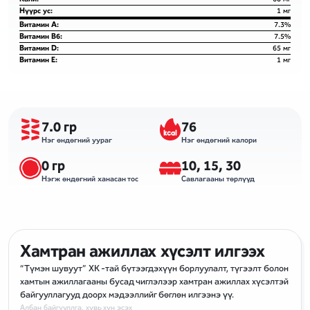
Нүүрс ус:
1 мг
Витамин A:
7.3%
Витамин B6:
7.5%
Витамин D:
65 мг
Витамин E:
1 мг
7.0 гр
76
Нэг өндөгний уураг
Нэг өндөгний калори
0 гр
10, 15, 30
Нэгж өндөгний ханасан тос
Савлагааны төрлүүд
Хамтран ажиллах хүсэлт илгээх
“Түмэн шувуут” ХК -тай бүтээгдэхүүн борлуулалт, түгээлт болон
хамтын ажиллагааны бусад чиглэлээр хамтран ажиллах хүсэлтэй
байгууллагууд доорх мэдээллийг бөглөн илгээнэ үү.
Албан байгууллга, хувь хүн эсэх