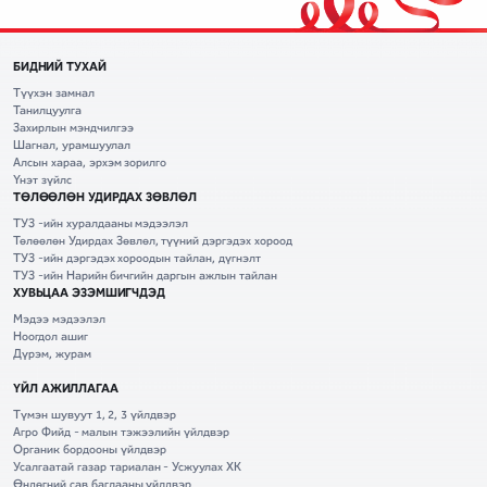
БИДНИЙ ТУХАЙ
Түүхэн замнал
Танилцуулга
Захирлын мэндчилгээ
Шагнал, урамшуулал
Алсын хараа, эрхэм зорилго
Үнэт зүйлс
ТӨЛӨӨЛӨН УДИРДАХ ЗӨВЛӨЛ
ТУЗ -ийн хуралдааны мэдээлэл
Төлөөлөн Удирдах Зөвлөл, түүний дэргэдэх хороод
ТУЗ -ийн дэргэдэх хороодын тайлан, дүгнэлт
ТУЗ -ийн Нарийн бичгийн даргын ажлын тайлан
ХУВЬЦАА ЭЗЭМШИГЧДЭД
Мэдээ мэдээлэл
Ноогдол ашиг
Дүрэм, журам
ҮЙЛ АЖИЛЛАГАА
Түмэн шувуут 1, 2, 3 үйлдвэр
Агро Фийд - малын тэжээлийн үйлдвэр
Органик бордооны үйлдвэр
Усалгаатай газар тариалан - Усжуулах ХК
Өндөгний сав баглааны үйлдвэр