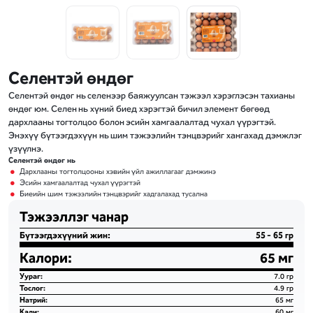
Селентэй өндөг
Селентэй өндөг нь селенээр баяжуулсан тэжээл хэрэглэсэн тахианы
өндөг юм. Селен нь хүний биед хэрэгтэй бичил элемент бөгөөд
дархлааны тогтолцоо болон эсийн хамгаалалтад чухал үүрэгтэй.
Энэхүү бүтээгдэхүүн нь шим тэжээлийн тэнцвэрийг хангахад дэмжлэг
үзүүлнэ.
Селентэй өндөг нь
Дархлааны тогтолцооны хэвийн үйл ажиллагааг дэмжинэ
Эсийн хамгаалалтад чухал үүрэгтэй
Биеийн шим тэжээлийн тэнцвэрийг хадгалахад тусална
Бүтээгдэхүүний жин:
55 - 65 гр
Калори:
65 мг
Уураг:
7.0 гр
Тослог:
4.9 гр
Натрий:
65 мг
Кали:
60 мг