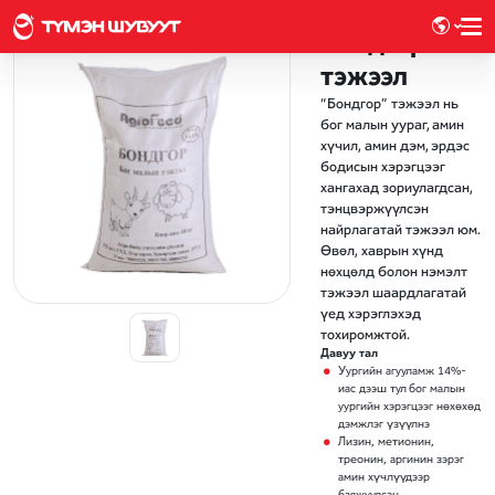
Бондгор
тэжээл
“Бондгор” тэжээл нь
бог малын уураг, амин
хүчил, амин дэм, эрдэс
бодисын хэрэгцээг
хангахад зориулагдсан,
тэнцвэржүүлсэн
найрлагатай тэжээл юм.
Өвөл, хаврын хүнд
нөхцөлд болон нэмэлт
тэжээл шаардлагатай
үед хэрэглэхэд
тохиромжтой.
Давуу тал
Уургийн агууламж 14%-
иас дээш тул бог малын
уургийн хэрэгцээг нөхөхөд
дэмжлэг үзүүлнэ
Лизин, метионин,
треонин, аргинин зэрэг
амин хүчлүүдээр
баяжуулсан