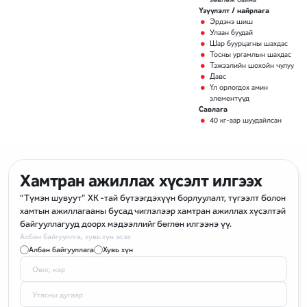
Үзүүлэлт / найрлага
Эрдэнэ шиш
Улаан буудай
Шар буурцагны шахдас
Тосны ургамлын шахдас
Тэжээлийн шохойн чулуу
Давс
Үл орлогдох амин
элементүүд
Савлага
40 кг-аар шуудайлсан
Хамтран ажиллах хүсэлт илгээх
“Түмэн шувуут” ХК -тай бүтээгдэхүүн борлуулалт, түгээлт болон
хамтын ажиллагааны бусад чиглэлээр хамтран ажиллах хүсэлтэй
байгууллагууд доорх мэдээллийг бөглөн илгээнэ үү.
Албан байгууллга, хувь хүн эсэх
Албан байгууллага
Хувь хүн
Овог, нэр
Утасны дугаар