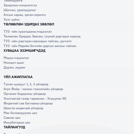
Танилцуулга
Захирлын мэндчилгээ
Шагнал, урамшуулал
Алсын хараа, эрхэм зорилго
Үнэт зүйлс
ТӨЛӨӨЛӨН УДИРДАХ ЗӨВЛӨЛ
ТУЗ -ийн хуралдааны мэдээлэл
Төлөөлөн Удирдах Зөвлөл, түүний дэргэдэх хороод
ТУЗ -ийн дэргэдэх хороодын тайлан, дүгнэлт
ТУЗ -ийн Нарийн бичгийн даргын ажлын тайлан
ХУВЬЦАА ЭЗЭМШИГЧДЭД
Мэдээ мэдээлэл
Ноогдол ашиг
Дүрэм, журам
ҮЙЛ АЖИЛЛАГАА
Түмэн шувуут 1, 2, 3 үйлдвэр
Агро Фийд - малын тэжээлийн үйлдвэр
Органик бордооны үйлдвэр
Усалгаатай газар тариалан - Усжуулах ХК
Өндөгний сав баглааны үйлдвэр
Шингэн өндөгний үйлдвэр
Мах боловсруулах цех
Савлах цех
Инкубаторын цех
ТАЙЛАНГУУД