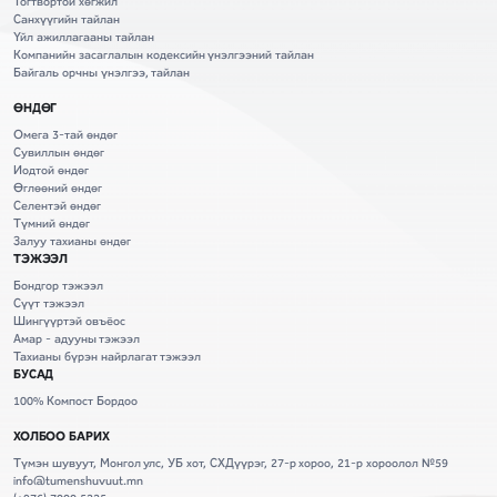
Тогтвортой хөгжил
Санхүүгийн тайлан
Үйл ажиллагааны тайлан
Компанийн засаглалын кодексийн үнэлгээний тайлан
Байгаль орчны үнэлгээ, тайлан
ӨНДӨГ
Омега 3-тай өндөг
Сувиллын өндөг
Иодтой өндөг
Өглөөний өндөг
Селентэй өндөг
Түмний өндөг
Залуу тахианы өндөг
ТЭЖЭЭЛ
Бондгор тэжээл
Сүүт тэжээл
Шингүүртэй овъёос
Амар - адууны тэжээл
Тахианы бүрэн найрлагат тэжээл
БУСАД
100% Компост Бордоо
ХОЛБОО БАРИХ
Түмэн шувуут, Монгол улс, УБ хот, СХДүүрэг, 27-р хороо, 21-р хороолол №59
info@tumenshuvuut.mn