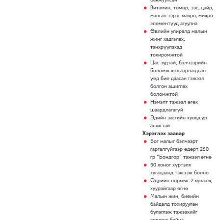
Витамин, төмөр, зэс, цайр,
манган зэрэг макро, микро
элементүүд агуулна
Өвлийн улиралд малын
жинг хадгалах,
тэнхрүүлэхэд
тохиромжтой
Цас зудтай, бэлчээрийн
боломж хязгаарлагдсан
үед бие даасан тэжээл
болгон ашиглах
боломжтой
Нэмэлт тэжээл өгөх
шаардлагагүй
Эдийн засгийн хувьд үр
ашигтай
Хэрэглэх заавар
Бог малыг бэлчээрт
гаргалгүйгээр өдөрт 250
гр “Бондгор” тэжээл өгнө
60 хоног хүртэлх
хугацаанд тэжээж болно
Өдрийн нормыг 2 хувааж,
хуурайгаар өгнө
Малын жин, биеийн
байдалд тохируулан
бүлэглэж тэжээхийг
зөвлөж байна