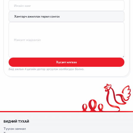
Имэйл хаяг
Нэмэлт мэдээлэл
Хүсэлт илгээх
Бид ажлын 4 цагийн дотор эргүүлэн холбогдох болно.
БИДНИЙ ТУХАЙ
Түүхэн замнал