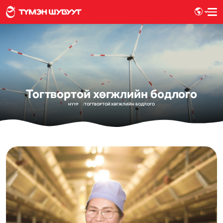
Тогтвортой хөгжлийн бодлого
НҮҮР
ТОГТВОРТОЙ ХӨГЖЛИЙН БОДЛОГО