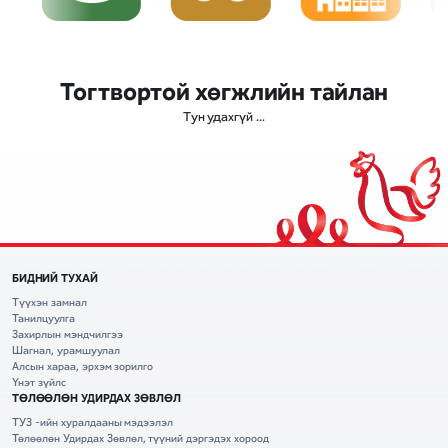
Тогтвортой хөгжлийн тайлан
Тун удахгүй ...
БИДНИЙ ТУХАЙ
Түүхэн замнал
Танилцуулга
Захирлын мэндчилгээ
Шагнал, урамшуулал
Алсын хараа, эрхэм зорилго
Үнэт зүйлс
ТӨЛӨӨЛӨН УДИРДАХ ЗӨВЛӨЛ
ТУЗ -ийн хуралдааны мэдээлэл
Төлөөлөн Удирдах Зөвлөл, түүний дэргэдэх хороод