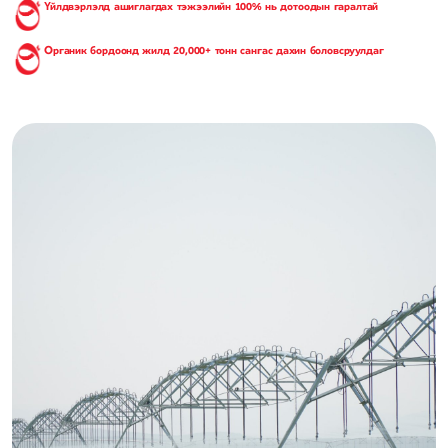
Үйлдвэрлэлд ашиглагдах тэжээлийн 100% нь дотоодын гаралтай
Органик бордоонд жилд 20,000+ тонн сангас дахин боловсруулдаг