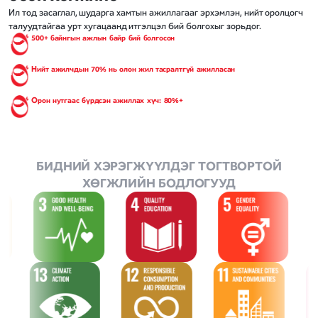
Ил тод засаглал, шударга хамтын ажиллагааг эрхэмлэн, нийт оролцогч
талуудтайгаа урт хугацаанд итгэлцэл бий болгохыг зорьдог.
500+ байнгын ажлын байр бий болгосон
Нийт ажилчдын 70% нь олон жил тасралтгүй ажилласан
Орон нутгаас бүрдсэн ажиллах хүч: 80%+
БИДНИЙ ХЭРЭГЖҮҮЛДЭГ ТОГТВОРТОЙ
ХӨГЖЛИЙН БОДЛОГУУД