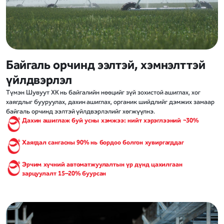
Байгаль орчинд ээлтэй, хэмнэлттэй
үйлдвэрлэл
Түмэн Шувуут ХК нь байгалийн нөөцийг зүй зохистой ашиглах, хог
хаягдлыг бууруулах, дахин ашиглах, органик шийдлийг дэмжих замаар
байгаль орчинд ээлтэй үйлдвэрлэлийг хөгжүүлнэ.
Дахин ашиглаж буй усны хэмжээ: нийт хэрэглээний ~30%
Хаягдал сангасны 90% нь бордоо болгон хувиргагддаг
Эрчим хүчний автоматжуулалтын үр дүнд цахилгаан
зарцуулалт 15–20% буурсан