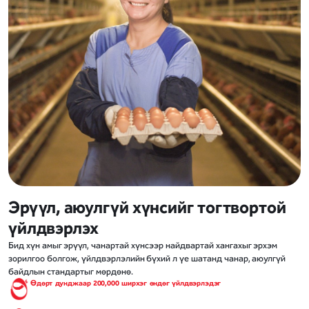
Эрүүл, аюулгүй хүнсийг тогтвортой
үйлдвэрлэх
Бид хүн амыг эрүүл, чанартай хүнсээр найдвартай хангахыг эрхэм
зорилгоо болгож, үйлдвэрлэлийн бүхий л үе шатанд чанар, аюулгүй
байдлын стандартыг мөрдөнө.
Өдөрт дунджаар 200,000 ширхэг өндөг үйлдвэрлэдэг