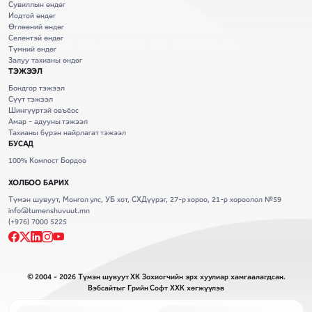
Сувиллын өндөг
Иодтой өндөг
Өглөөний өндөг
Селентэй өндөг
Түмний өндөг
Залуу тахианы өндөг
ТЭЖЭЭЛ
Бондгор тэжээл
Сүүт тэжээл
Шингүүртэй овъёос
Амар - адууны тэжээл
Тахианы бүрэн найрлагат тэжээл
БУСАД
100% Компост Бордоо
ХОЛБОО БАРИХ
Түмэн шувуут, Монгол улс, УБ хот, СХДүүрэг, 27-р хороо, 21-р хороолол №59
info@tumenshuvuut.mn
(+976) 7000 5225
© 2004 - 2026 Түмэн шувуут ХК Зохиогчийн эрх хуулиар хамгаалагдсан.
Вэбсайт
ыг
Грийн Софт ХХК
хөгжүүлэв