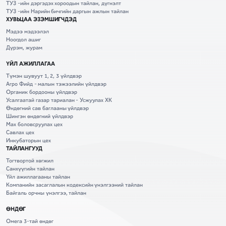
ТУЗ -ийн дэргэдэх хороодын тайлан, дүгнэлт
ТУЗ -ийн Нарийн бичгийн даргын ажлын тайлан
ХУВЬЦАА ЭЗЭМШИГЧДЭД
Мэдээ мэдээлэл
Ноогдол ашиг
Дүрэм, журам
ҮЙЛ АЖИЛЛАГАА
Түмэн шувуут 1, 2, 3 үйлдвэр
Агро Фийд - малын тэжээлийн үйлдвэр
Органик бордооны үйлдвэр
Усалгаатай газар тариалан - Усжуулах ХК
Өндөгний сав баглааны үйлдвэр
Шингэн өндөгний үйлдвэр
Мах боловсруулах цех
Савлах цех
Инкубаторын цех
ТАЙЛАНГУУД
Тогтвортой хөгжил
Санхүүгийн тайлан
Үйл ажиллагааны тайлан
Компанийн засаглалын кодексийн үнэлгээний тайлан
Байгаль орчны үнэлгээ, тайлан
ӨНДӨГ
Омега 3-тай өндөг