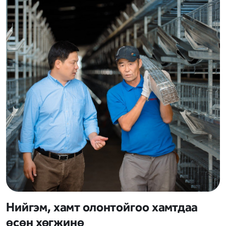
Нийгэм, хамт олонтойгоо хамтдаа
өсөн хөгжинө