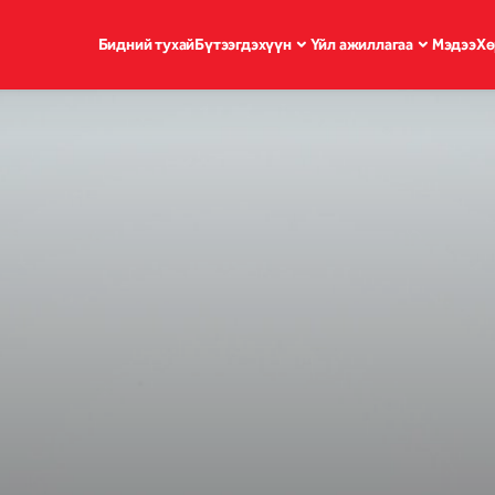
Бидний тухай
Бүтээгдэхүүн
Үйл ажиллагаа
Мэдээ
Хө