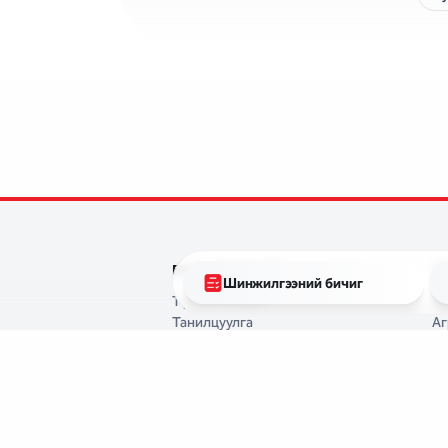
БИДНИЙ ТУХАЙ
Ү
Шинжилгээний бичиг
Түүхэн замнал
Тү
Танилцуулга
Аг
Захирлын мэндчилгээ
үй
Шагнал, урамшуулал
Ор
Алсын хараа, эрхэм зорилго
Ус
Үнэт зүйлс
Ус
ТӨЛӨӨЛӨН УДИРДАХ ЗӨВЛӨЛ
Өн