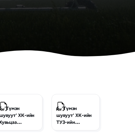
5. 'Түмэн
6. 'Түмэн
шувуут' ХК-ийн
шувуут' ХК-ийн
Хувьцаа
ТУЗ-ийн
эзэмшигчдийн
дэргэдэх Ёс зүйн