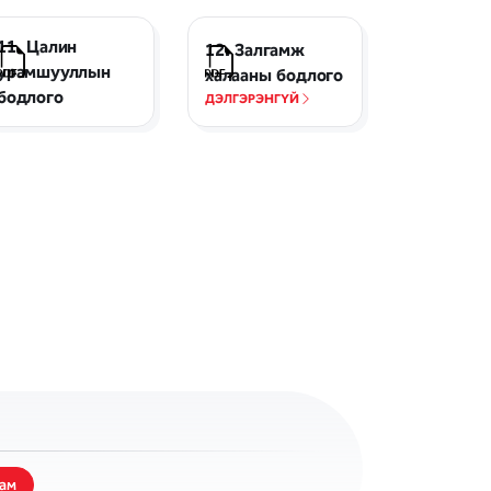
хурлын зар
хорооны
хүргэх журам
ажиллах журам
11. Цалин
12. Залгамж
урамшууллын
халааны бодлого
бодлого
ДЭЛГЭРЭНГҮЙ
ам