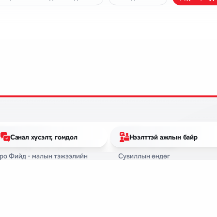
ЙЛ АЖИЛЛАГАА
ӨНДӨГ
Санал хүсэлт, гомдол
Нээлттэй ажлын байр
мэн шувуут 1, 2, 3 үйлдвэр
Омега 3-тай өндөг
ро Фийд - малын тэжээлийн
Сувиллын өндөг
лдвэр
Иодтой өндөг
ганик бордооны үйлдвэр
Өглөөний өндөг
алгаатай газар тариалан -
Селентэй өндөг
жуулах ХК
Түмний өндөг
дөгний сав баглааны үйлдвэр
Залуу тахианы өндөг
ТЭЖЭЭЛ