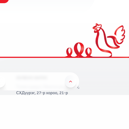
ХОЛБОО БАРИХ
Түмэн шувуут, Монгол улс, УБ хот,
СХДүүрэг, 27-р хороо, 21-р
хороолол №59
info@tumenshuvuut.mn
(+976) 7000 5225