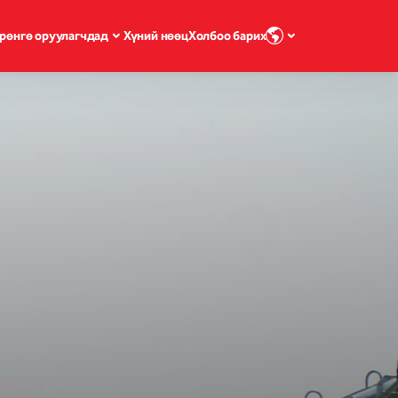
рөнгө оруулагчдад
Хүний нөөц
Холбоо барих