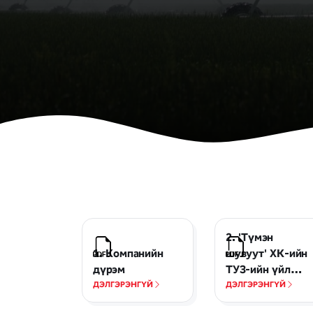
2. 'Түмэн
1. Компанийн
шувуут' ХК-ийн
дүрэм
ТУЗ-ийн үйл
ажиллагааны
ДЭЛГЭРЭНГҮЙ
ДЭЛГЭРЭНГҮЙ
журам