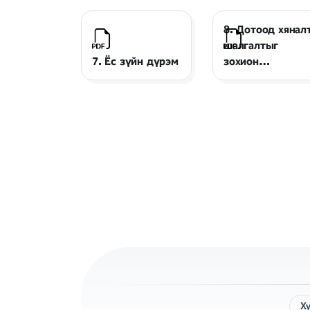
8. Дотоод хянал
шалгалтыг
7. Ёс зүйн дүрэм
зохион
байгуулах жура
Х