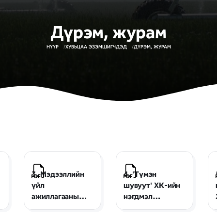
Дүрэм, журам
НҮҮР
ХУВЬЦАА ЭЗЭМШИГЧДЭД
ДҮРЭМ, ЖУРАМ
3. Мэдээллийн
4. 'Түмэн
үйл
шувуут' ХК-ийн
ажиллагааны
нэгдмэл
журам
сонирхолтой