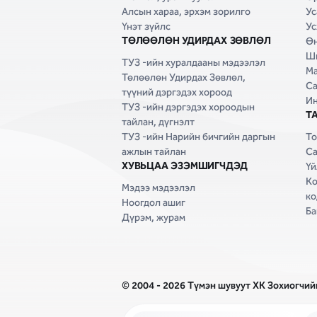
Алсын хараа, эрхэм зорилго
Ус
Үнэт зүйлс
Ус
ТӨЛӨӨЛӨН УДИРДАХ ЗӨВЛӨЛ
Өн
Ши
ТУЗ -ийн хуралдааны мэдээлэл
Ма
Төлөөлөн Удирдах Зөвлөл,
Са
түүний дэргэдэх хороод
Ин
ТУЗ -ийн дэргэдэх хороодын
Т
тайлан, дүгнэлт
ТУЗ -ийн Нарийн бичгийн даргын
То
ажлын тайлан
Са
ХУВЬЦАА ЭЗЭМШИГЧДЭД
Үй
Ко
Мэдээ мэдээлэл
ко
Ноогдол ашиг
Ба
Дүрэм, журам
© 2004 - 2026 Түмэн шувуут ХК Зохиогчийн