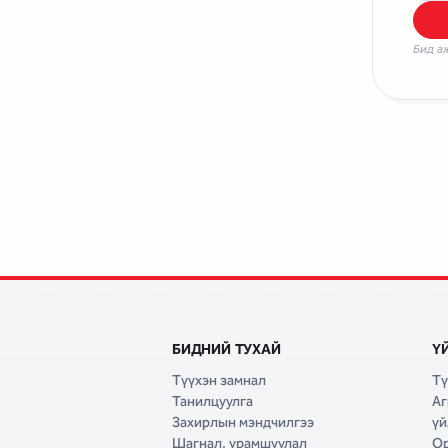
Бид а
БИДНИЙ ТУХАЙ
Ү
Түүхэн замнал
Тү
Танилцуулга
Аг
Захирлын мэндчилгээ
үй
Шагнал, урамшуулал
Ор