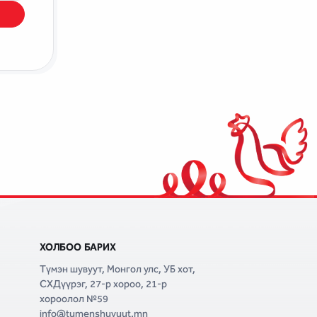
ХОЛБОО БАРИХ
Түмэн шувуут, Монгол улс, УБ хот,
СХДүүрэг, 27-р хороо, 21-р
хороолол №59
info@tumenshuvuut.mn