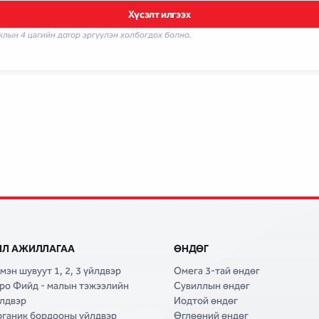
Хүсэлт илгээх
жлын 4 цагийн дотор эргүүлэн холбогдох болно.
ЙЛ АЖИЛЛАГАА
ӨНДӨГ
мэн шувуут 1, 2, 3 үйлдвэр
Омега 3-тай өндөг
ро Фийд - малын тэжээлийн
Сувиллын өндөг
лдвэр
Иодтой өндөг
ганик бордооны үйлдвэр
Өглөөний өндөг