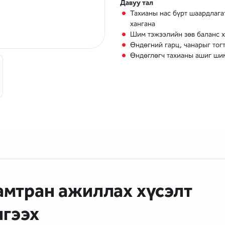
Давуу тал
Тахианы нас бүрт шаардлага
хангана
Шим тэжээлийн зөв баланс х
Өндөгний гарц, чанарыг тог
Өндөглөгч тахианы ашиг ши
амтран ажиллах хүсэлт
лгээх