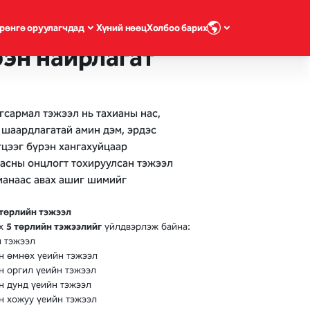
рөнгө оруулагчдад
Хүний нөөц
Холбоо барих
эн найрлагат
гсармал тэжээл нь тахианы нас,
 шаардлагатай амин дэм, эрдэс
цээг бүрэн хангахуйцаар
Насны онцлогт тохируулсан тэжээл
ианаас авах ашиг шимийг
 төрлийн тэжээл
ах
5 төрлийн тэжээлийг
үйлдвэрлэж байна:
ы тэжээл
н өмнөх үеийн тэжээл
н оргил үеийн тэжээл
н дунд үеийн тэжээл
н хожуу үеийн тэжээл