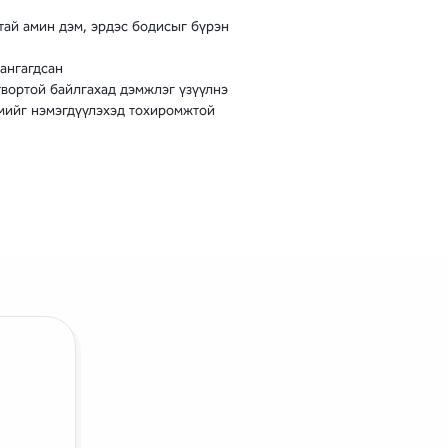
тай амин дэм, эрдэс бодисыг бүрэн
ангагдсан
твортой байлгахад дэмжлэг үзүүлнэ
мийг нэмэгдүүлэхэд тохиромжтой