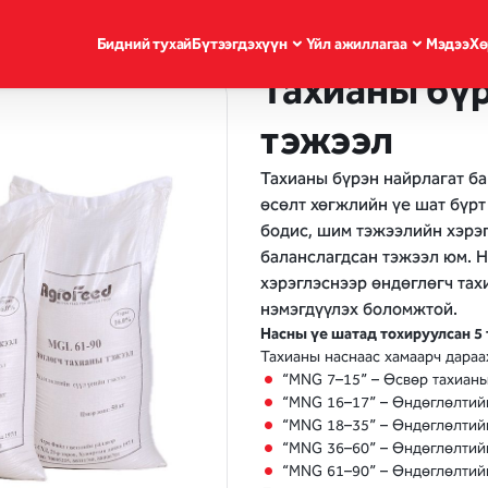
Бидний тухай
Бүтээгдэхүүн
Үйл ажиллагаа
Мэдээ
Хө
Тахианы бүр
тэжээл
Тахианы бүрэн найрлагат ба
өсөлт хөгжлийн үе шат бүрт
бодис, шим тэжээлийн хэрэг
баланслагдсан тэжээл юм. 
хэрэглэснээр өндөглөгч тах
нэмэгдүүлэх боломжтой.
Насны үе шатад тохируулсан 5
Тахианы наснаас хамаарч дара
“MNG 7–15” – Өсвөр тахиан
“MNG 16–17” – Өндөглөлтий
“MNG 18–35” – Өндөглөлтий
“MNG 36–60” – Өндөглөлтий
“MNG 61–90” – Өндөглөлтий