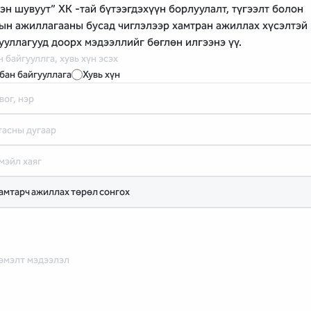
эн шувуут” ХК -тай бүтээгдэхүүн борлуулалт, түгээлт болон
ын ажиллагааны бусад чиглэлээр хамтран ажиллах хүсэлтэй
ууллагууд доорх мэдээллийг бөглөн илгээнэ үү.
 байгууллга, хувь хүн эсэх
бан байгууллага
Хувь хүн
вог, нэр
тасны дугаар
мэйл хаяг
эмэлт мэдээлэл