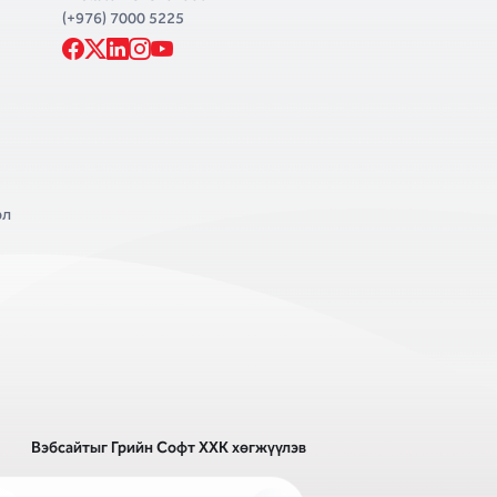
(+976) 7000 5225
эл
Вэбсайт
ыг
Грийн Софт ХХК
хөгжүүлэв