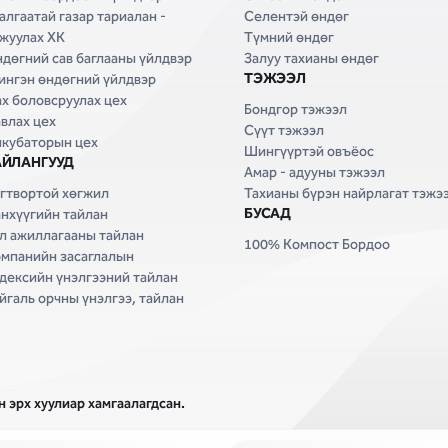
алгаатай газар тариалан -
Селентэй өндөг
жуулах ХК
Түмний өндөг
дөгний сав баглааны үйлдвэр
Залуу тахианы өндөг
ТЭЖЭЭЛ
нгэн өндөгний үйлдвэр
х боловсруулах цех
Бондгор тэжээл
влах цех
Сүүт тэжээл
кубаторын цех
Шингүүртэй овъёос
АЙЛАНГУУД
Амар - адууны тэжээл
гтвортой хөгжил
Тахианы бүрэн найрлагат тэжэ
БУСАД
нхүүгийн тайлан
л ажиллагааны тайлан
100% Компост Бордоо
мпанийн засаглалын
дексийн үнэлгээний тайлан
йгаль орчны үнэлгээ, тайлан
 эрх хуулиар хамгаалагдсан.