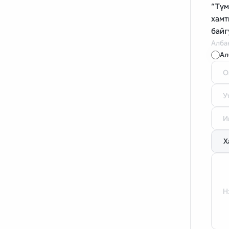
“Түм
хамт
байг
Албан
Ал
О
У
И
Н