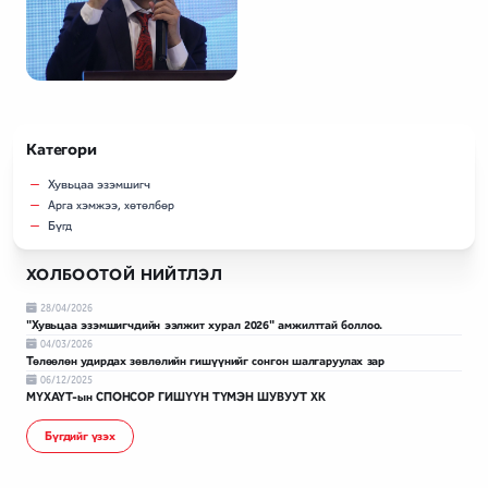
Категори
Хувьцаа эзэмшигч
Арга хэмжээ, хөтөлбөр
Бүгд
ХОЛБООТОЙ НИЙТЛЭЛ
28/04/2026
"Хувьцаа эзэмшигчдийн ээлжит хурал 2026" амжилттай боллоо.
04/03/2026
Төлөөлөн удирдах зөвлөлийн гишүүнийг сонгон шалгаруулах зар
06/12/2025
МҮХАҮТ-ын СПОНСОР ГИШҮҮН ТҮМЭН ШУВУУТ ХК
Бүгдийг үзэх