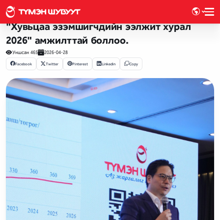
Арга хэмжээ, хөтөлбөр
"Хувьцаа эзэмшигчдийн ээлжит хурал
2026" амжилттай боллоо.
Уншсан
465
2026-04-28
Facebook
Twitter
Pinterest
Linkedin
Copy