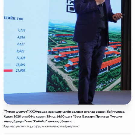
"Түмэн шувуут" ХК Хувьцаа эзэмшигчдийн ээлжит хурлаа зохион байгууллаа.
Хурал 2026 оны 04-р сарын 25-нд 14:00 цагт “Бэст Вэстэрн Примьер Туушин
зочид буудал”-ын “Соёмбо” танхимд боллоо.
Хурлаар дараах асуудлуудыг хэлэлцэн, шийдвэрлэв.