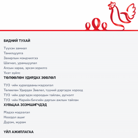
БИДНИЙ ТУХАЙ
Түүхэн замнал
Танилцуулга
Захирлын мэндчилгээ
Шагнал, урамшуулал
Алсын хараа, эрхэм зорилго
Үнэт зүйлс
ТӨЛӨӨЛӨН УДИРДАХ ЗӨВЛӨЛ
ТУЗ -ийн хуралдааны мэдээлэл
Төлөөлөн Удирдах Зөвлөл, түүний дэргэдэх хороод
ТУЗ -ийн дэргэдэх хороодын тайлан, дүгнэлт
ТУЗ -ийн Нарийн бичгийн даргын ажлын тайлан
ХУВЬЦАА ЭЗЭМШИГЧДЭД
Мэдээ мэдээлэл
Ноогдол ашиг
Дүрэм, журам
ҮЙЛ АЖИЛЛАГАА