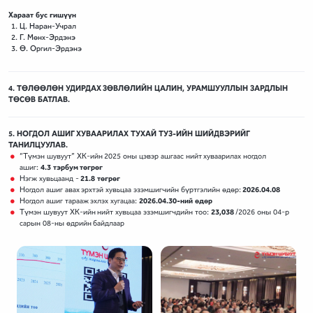
Хараат бус гишүүн
Ц. Наран-Учрал
Г. Мөнх-Эрдэнэ
Ө. Оргил-Эрдэнэ
4. ТӨЛӨӨЛӨН УДИРДАХ ЗӨВЛӨЛИЙН ЦАЛИН, УРАМШУУЛЛЫН ЗАРДЛЫН
ТӨСӨВ БАТЛАВ.
5. НОГДОЛ АШИГ ХУВААРИЛАХ ТУХАЙ ТУЗ-ИЙН ШИЙДВЭРИЙГ
ТАНИЛЦУУЛАВ.
“Түмэн шувуут” ХК-ийн 2025 оны цэвэр ашгаас нийт хуваарилах ногдол
ашиг:
4.3 тэрбум төгрөг
Нэгж хувьцаанд -
21.8 төгрөг
Ногдол ашиг авах эрхтэй хувьцаа эзэмшигчийн бүртгэлийн өдөр:
2026.04.08
Ногдол ашиг тарааж эхлэх хугацаа:
2026.04.30-ний өдөр
Түмэн шувуут ХК-ийн нийт хувьцаа эзэмшигчдийн тоо:
23,038
/2026 оны 04-р
сарын 08-ны өдрийн байдлаар