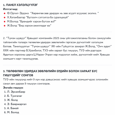
1. ПАНЕЛ ХЭЛЭЛЦҮҮЛЭГ
Илтгэгчид:
Ө.Оргил-Эрдэнэ “Хөрөнгөө зөв удирдах нь зөв асуулт асуухаас эхэлнэ. ”
Х.Хатанбаатар “Бүтээлч сэтгэлгээ ба суралцахуй”
М.Болод “Брендийг хэрхэн бүтээх вэ?”
Ж.Болд “Бид хэрхэн ажилладаг вэ”
2. “Түмэн шувуут” Хувьцаат компанийн 2025 оны үйл ажиллагааны болон санхүүгийн
тайлангийн талаарх төлөөлөн удирдах зөвлөлийн гаргасан дүгнэлтийг хэлэлцэж
батлав. Танилцуулгыг "Түмэн шувуут" ХК-ийн Гүйцэтгэх захирал Ж.Болд, "Онч аудит"
ХХК-ийн партнер Б.Уранбилэг, ТУЗ-ийн хараат бус гишүүн, ТУЗ-ийн дэргэдэх
Аудитын хорооны дарга Ц.Наран-Учрал нар мэдээлэл хийж, дүгнэлтийг нийт Хувьцаа
эзэмшигч нарт танилцуулав.
3. ТӨЛӨӨЛӨН УДИРДАХ ЗӨВЛӨЛИЙН ЕРДИЙН БОЛОН ХАРААТ БУС
ГИШҮҮДИЙГ СОНГОВ
ТУЗ-ийн гишүүнд нийт 9 хүн нэр дэвшсэнээс нийт хувьцаа эзэмшигчдээс олонхийн
санал авч дараах 9 гишүүн сонгогдов.
Энгийн гишүүн
Л. Эрхэмбаяр
Б. Тунгалаг
Ж. Болд
Э. Баяржаргал
А. Бакей
М. Болод