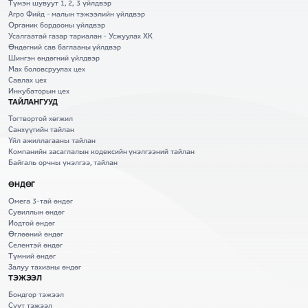
Түмэн шувуут 1, 2, 3 үйлдвэр
Агро Фийд - малын тэжээлийн үйлдвэр
Органик бордооны үйлдвэр
Усалгаатай газар тариалан - Усжуулах ХК
Өндөгний сав баглааны үйлдвэр
Шингэн өндөгний үйлдвэр
Мах боловсруулах цех
Савлах цех
Инкубаторын цех
ТАЙЛАНГУУД
Тогтвортой хөгжил
Санхүүгийн тайлан
Үйл ажиллагааны тайлан
Компанийн засаглалын кодексийн үнэлгээний тайлан
Байгаль орчны үнэлгээ, тайлан
ӨНДӨГ
Омега 3-тай өндөг
Сувиллын өндөг
Иодтой өндөг
Өглөөний өндөг
Селентэй өндөг
Түмний өндөг
Залуу тахианы өндөг
ТЭЖЭЭЛ
Бондгор тэжээл
Сүүт тэжээл