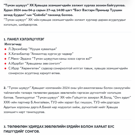
"Түмэн шувуут" ХК Хувьцаа эзэмшигчдийн ээлжит хурлаа зохион байгууллаа.
Хурал 2024 оны 04-р сарын 27-нд 14:00 цагт “Бэст Вэстэрн Примьер Туушин
зочид буудал”-ын “Соёмбо” танхимд боллоо.
“Түмэн шувуут” ХК-ийн хувьцаа эзэмшигчдийн ээлжит хурлаар дараах асуудлуудыг
хэлэлцэн, шийдвэрлэв.
1. ПАНЕЛ ХЭЛЭЛЦҮҮЛЭГ
Илтгэгчид:
Л.Эрхэмбаяр “Нууцаа хуваалцья”
Х.Хатанбаатар “Амжилтад хүргэх ур чадвар”
Г.Мөнх-Эрдэнэ “Түмэн шувуутын ханш хэзээ сэргэх вэ?”
А.Идэрбат “Хувьцааны зөв сонголт”
С.Идэр “Хөрөнгөтөн” сэдвээр сонирхолтой илтгэл тавьж, хувьцаа эзэмшигчдийн
сонирхсон асуултанд хариулт өглөө.
2.
“Түмэн шувуут” Хувьцаат компанийн 2024 оны үйл ажиллагааны болон санхүүгийн
тайлангийн талаарх төлөөлөн удирдах зөвлөлийн гаргасан дүгнэлтийг хэлэлцэж
батлав. Танилцуулгыг "Түмэн шувуут" ХК-ийн Гүйцэтгэх захирал Ж.Болд, "Онч аудит"
ХХК-ийн партнер Б.Анхтайван, ТУЗ-ийн хараат бус гишүүн, ТУЗ-ийн дэргэдэх
Аудитын хорооны дарга А.Бакей нар мэдээлэл хийж, дүгнэлтийг нийт Хувьцаа
эзэмшигч нарт танилцуулав.
3. ТӨЛӨӨЛӨН УДИРДАХ ЗӨВЛӨЛИЙН ЕРДИЙН БОЛОН ХАРААТ БУС
ГИШҮҮДИЙГ СОНГОВ.