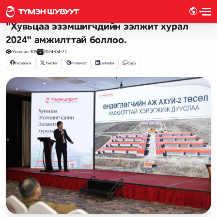
Хувьцаа эзэмшигч
Арга хэмжээ, хөтөлбөр
"Хувьцаа эзэмшигчдийн ээлжит хурал
2024" амжилттай боллоо.
Уншсан
305
2024-04-27
Facebook
Twitter
Pinterest
Linkedin
Copy