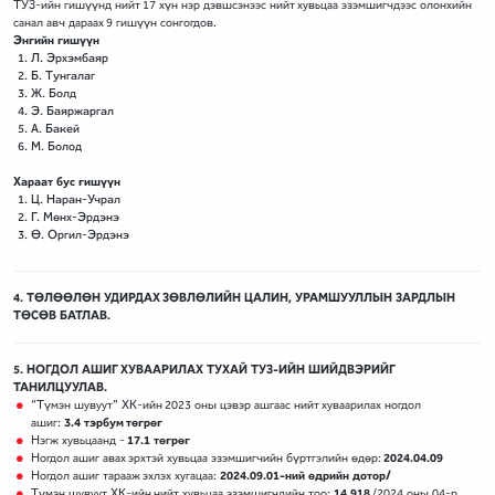
ТУЗ-ийн гишүүнд нийт 17 хүн нэр дэвшсэнээс нийт хувьцаа эзэмшигчдээс олонхийн
санал авч дараах 9 гишүүн сонгогдов.
Энгийн гишүүн
Л. Эрхэмбаяр
Б. Тунгалаг
Ж. Болд
Э. Баяржаргал
А. Бакей
М. Болод
Хараат бус гишүүн
Ц. Наран-Учрал
Г. Мөнх-Эрдэнэ
Ө. Оргил-Эрдэнэ
4. ТӨЛӨӨЛӨН УДИРДАХ ЗӨВЛӨЛИЙН ЦАЛИН, УРАМШУУЛЛЫН ЗАРДЛЫН
ТӨСӨВ БАТЛАВ.
5. НОГДОЛ АШИГ ХУВААРИЛАХ ТУХАЙ ТУЗ-ИЙН ШИЙДВЭРИЙГ
ТАНИЛЦУУЛАВ.
“Түмэн шувуут” ХК-ийн 2023 оны цэвэр ашгаас нийт хуваарилах ногдол
ашиг:
3.4 тэрбум төгрөг
Нэгж хувьцаанд -
17.1 төгрөг
Ногдол ашиг авах эрхтэй хувьцаа эзэмшигчийн бүртгэлийн өдөр:
2024.04.09
Ногдол ашиг тарааж эхлэх хугацаа:
2024.09.01-ний өдрийн дотор/
Түмэн шувуут ХК-ийн нийт хувьцаа эзэмшигчдийн тоо:
14,918
/2024 оны 04-р