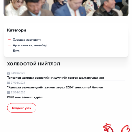
Категори
Хувьцаа эзэмшигч
Арга хэмжээ, хөтөлбөр
Бүгд
ХОЛБООТОЙ НИЙТЛЭЛ
04/03/2026
Төлөөлөн удирдах зөвлөлийн гишүүнийг сонгон шалгаруулах зар
27/04/2024
"Хувьцаа эзэмшигчдийн ээлжит хурал 2024" амжилттай боллоо.
22/04/2020
2020 оны ээлжит хурал
Бүгдийг үзэх