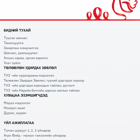
БИДНИЙ ТУХАЙ
Түүхэн замнал
Танилцуулга
Захирлын мэндчилгээ
Шагнал, урамшуулал
Алсын хараа, эрхэм зорилго
Үнэт зүйлс
ТӨЛӨӨЛӨН УДИРДАХ ЗӨВЛӨЛ
ТУЗ -ийн хуралдааны мэдээлэл
Төлөөлөн Удирдах Зөвлөл, түүний дэргэдэх хороод
ТУЗ -ийн дэргэдэх хороодын тайлан, дүгнэлт
ТУЗ -ийн Нарийн бичгийн даргын ажлын тайлан
ХУВЬЦАА ЭЗЭМШИГЧДЭД
Мэдээ мэдээлэл
Ноогдол ашиг
Дүрэм, журам
ҮЙЛ АЖИЛЛАГАА
Түмэн шувуут 1, 2, 3 үйлдвэр
Агро Фийд - малын тэжээлийн үйлдвэр