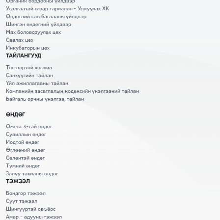
Органик бордооны үйлдвэр
Усалгаатай газар тариалан - Усжуулах ХК
Өндөгний сав баглааны үйлдвэр
Шингэн өндөгний үйлдвэр
Мах боловсруулах цех
Савлах цех
Инкубаторын цех
ТАЙЛАНГУУД
Тогтвортой хөгжил
Санхүүгийн тайлан
Үйл ажиллагааны тайлан
Компанийн засаглалын кодексийн үнэлгээний тайлан
Байгаль орчны үнэлгээ, тайлан
ӨНДӨГ
Омега 3-тай өндөг
Сувиллын өндөг
Иодтой өндөг
Өглөөний өндөг
Селентэй өндөг
Түмний өндөг
Залуу тахианы өндөг
ТЭЖЭЭЛ
Бондгор тэжээл
Сүүт тэжээл
Шингүүртэй овъёос
Амар - адууны тэжээл