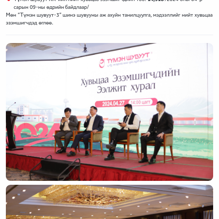
сарын 09-ны өдрийн байдлаар/
Мөн “Түмэн шувуут-3” шинэ шувууны аж ахуйн танилцуулга, мэдээллийг нийт хувьцаа
эзэмшигчдэд өглөө.