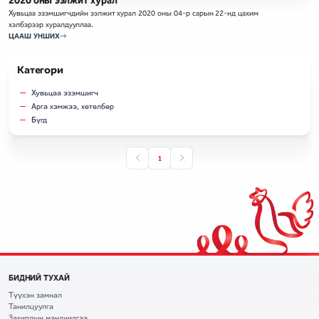
2020 оны ээлжит хурал
Хувьцаа эзэмшигчдийн ээлжит хурал 2020 оны 04-р сарын 22-нд цахим
хэлбэрээр хуралдууллаа.
ЦААШ УНШИХ
Категори
Хувьцаа эзэмшигч
Арга хэмжээ, хөтөлбөр
Бүгд
1
БИДНИЙ ТУХАЙ
Түүхэн замнал
Танилцуулга
Захирлын мэндчилгээ