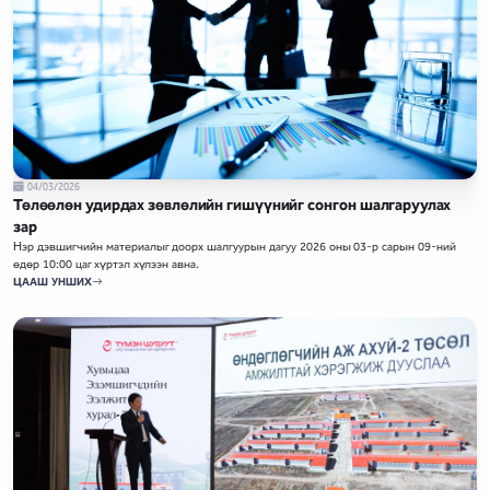
04/03/2026
Төлөөлөн удирдах зөвлөлийн гишүүнийг сонгон шалгаруулах
зар
Нэр дэвшигчийн материалыг доорх шалгуурын дагуу 2026 оны 03-р сарын 09-ний
өдөр 10:00 цаг хүртэл хүлээн авна.
ЦААШ УНШИХ