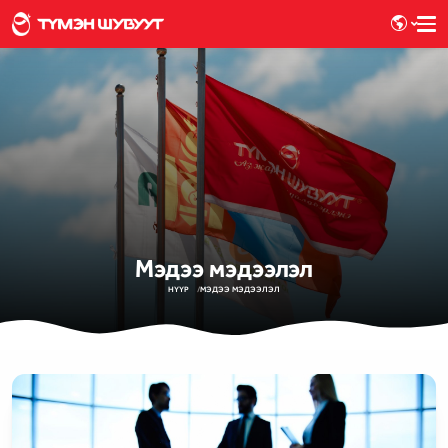
Мэдээ мэдээлэл
НҮҮР
МЭДЭЭ МЭДЭЭЛЭЛ