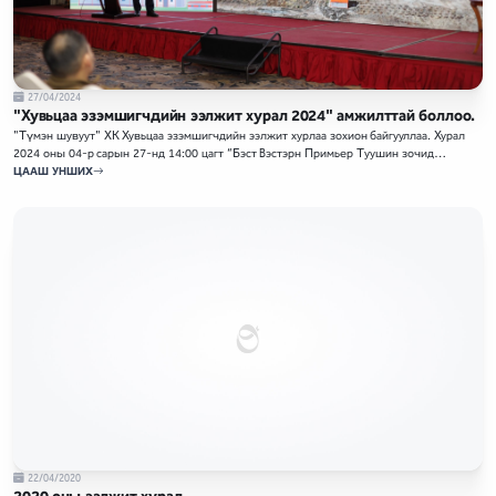
27/04/2024
"Хувьцаа эзэмшигчдийн ээлжит хурал 2024" амжилттай боллоо.
"Түмэн шувуут" ХК Хувьцаа эзэмшигчдийн ээлжит хурлаа зохион байгууллаа. Хурал
2024 оны 04-р сарын 27-нд 14:00 цагт “Бэст Вэстэрн Примьер Туушин зочид
буудал”-ын “Соёмбо” танхимд боллоо.
ЦААШ УНШИХ
22/04/2020