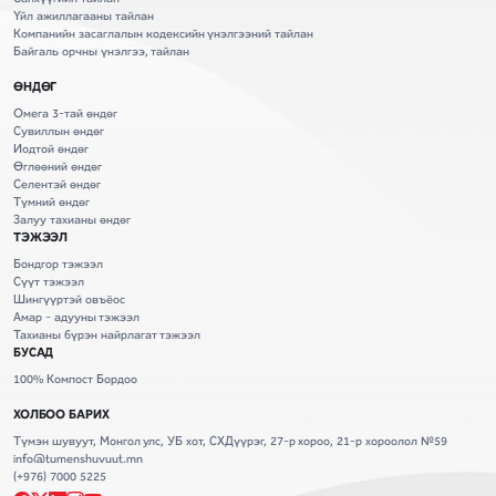
Үйл ажиллагааны тайлан
Компанийн засаглалын кодексийн үнэлгээний тайлан
Байгаль орчны үнэлгээ, тайлан
ӨНДӨГ
Омега 3-тай өндөг
Сувиллын өндөг
Иодтой өндөг
Өглөөний өндөг
Селентэй өндөг
Түмний өндөг
Залуу тахианы өндөг
ТЭЖЭЭЛ
Бондгор тэжээл
Сүүт тэжээл
Шингүүртэй овъёос
Амар - адууны тэжээл
Тахианы бүрэн найрлагат тэжээл
БУСАД
100% Компост Бордоо
ХОЛБОО БАРИХ
Түмэн шувуут, Монгол улс, УБ хот, СХДүүрэг, 27-р хороо, 21-р хороолол №59
info@tumenshuvuut.mn
(+976) 7000 5225