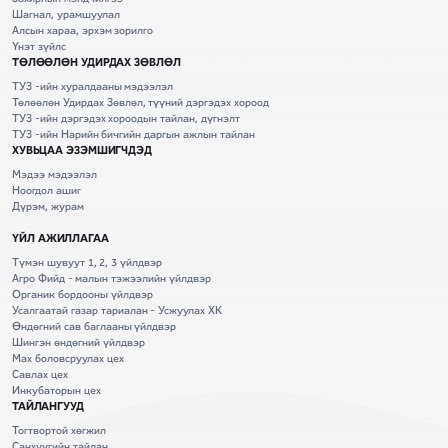
Шагнал, урамшуулал
Алсын хараа, эрхэм зорилго
Үнэт зүйлс
ТӨЛӨӨЛӨН УДИРДАХ ЗӨВЛӨЛ
ТУЗ -ийн хуралдааны мэдээлэл
Төлөөлөн Удирдах Зөвлөл, түүний дэргэдэх хороод
ТУЗ -ийн дэргэдэх хороодын тайлан, дүгнэлт
ТУЗ -ийн Нарийн бичгийн даргын ажлын тайлан
ХУВЬЦАА ЭЗЭМШИГЧДЭД
Мэдээ мэдээлэл
Ноогдол ашиг
Дүрэм, журам
ҮЙЛ АЖИЛЛАГАА
Түмэн шувуут 1, 2, 3 үйлдвэр
Агро Фийд - малын тэжээлийн үйлдвэр
Органик бордооны үйлдвэр
Усалгаатай газар тариалан - Усжуулах ХК
Өндөгний сав баглааны үйлдвэр
Шингэн өндөгний үйлдвэр
Мах боловсруулах цех
Савлах цех
Инкубаторын цех
ТАЙЛАНГУУД
Тогтвортой хөгжил
Санхүүгийн тайлан